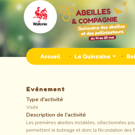
Aller
au
contenu
principal
Main
Accueil
La Quinzaine
Boi
navigation
Evénement
Type d'activité
Visite
Description de l'activité
Les premières abeilles installées, sélectionnées pou
permettent le butinage et donc la fécondation des f