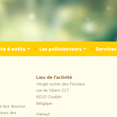
te à outils
Les pollinisateurs
Service
Lieu de l'activité
Verger rucher des Fiestaux
rue de Villers 227
6010
Couillet
Belgique
r leur douceur,
leurs des
Hainaut